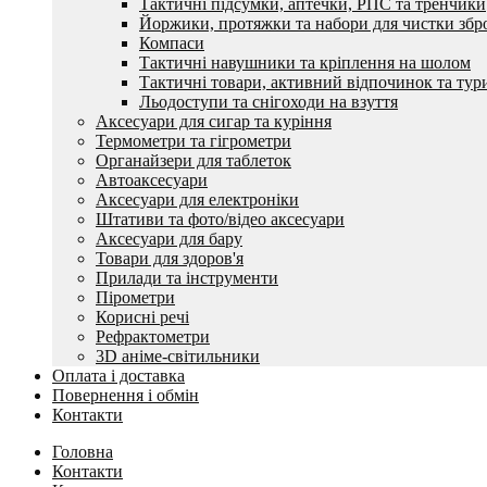
Тактичні підсумки, аптечки, РПС та тренчики
Йоржики, протяжки та набори для чистки збр
Компаси
Тактичні навушники та кріплення на шолом
Тактичні товари, активний відпочинок та тур
Льодоступи та снігоходи на взуття
Аксесуари для сигар та куріння
Термометри та гігрометри
Органайзери для таблеток
Автоаксесуари
Аксесуари для електроніки
Штативи та фото/відео аксесуари
Аксесуари для бару
Товари для здоров'я
Прилади та інструменти
Пірометри
Корисні речі
Рефрактометри
3D аніме-світильники
Оплата і доставка
Повернення і обмін
Контакти
Головна
Контакти