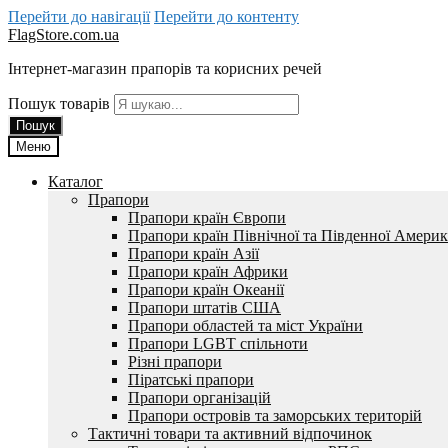
Перейти до навігації
Перейти до контенту
FlagStore.com.ua
Інтернет-магазин прапорів та корисних речей
Пошук товарів
Пошук
Меню
Каталог
Прапори
Прапори країн Європи
Прапори країн Північної та Південної Амери
Прапори країн Азії
Прапори країн Африки
Прапори країн Океанії
Прапори штатів США
Прапори областей та міст України
Прапори LGBT спільноти
Різні прапори
Піратські прапори
Прапори організацій
Прапори островів та заморських територій
Тактичні товари та активний відпочинок