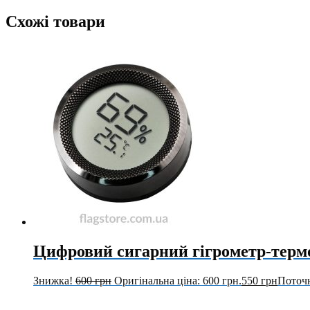
Схожі товари
Цифровий сигарний гігрометр-терм
Знижка!
600
грн
Оригінальна ціна: 600 грн.
550
грн
Поточн