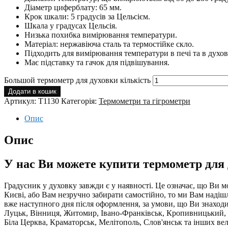
Діаметр циферблату: 65 мм.
Крок шкали: 5 градусів за Цельсієм.
Шкала у градусах Цельсія.
Низька похибка вимірювання температури.
Матеріал: нержавіюча сталь та термостійке скло.
Підходить для вимірювання температури в печі та в духов
Має підставку та гачок для підвішування.
Большой термометр для духовки кількість
Додати в кошик
Артикул:
T1130
Категорія:
Термометри та гігрометри
Опис
Опис
У нас Ви можете купити термометр для д
Градусник у духовку завжди є у наявності. Це означає, що Ви 
Києві, або Вам незручно забирати самостійно, то ми Вам над
вже наступного дня після оформлення, за умови, що Ви знаходит
Луцьк, Вінниця, Житомир, Івано-Франківськ, Кропивницький, П
Біла Церква, Краматорськ, Мелітополь, Слов'янськ та інших ве