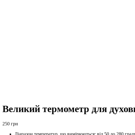
Великий термометр для духов
250
грн
Діапазон температур, що вимірюються: від 50 до 280 граду