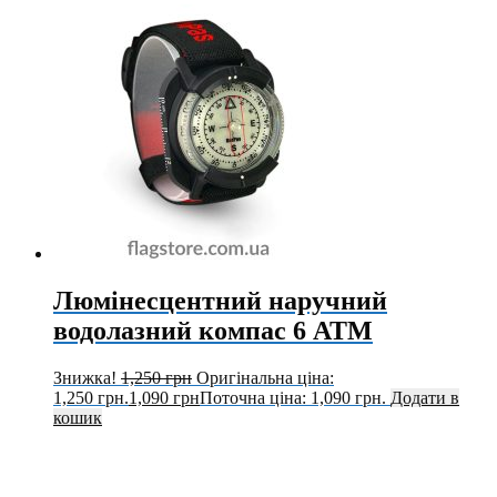
Люмінесцентний наручний
водолазний компас 6 ATM
Знижка!
1,250
грн
Оригінальна ціна:
1,250 грн.
1,090
грн
Поточна ціна: 1,090 грн.
Додати в
кошик