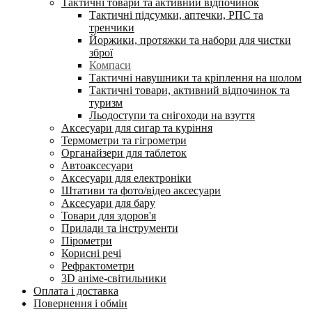
Тактичні товари та активний відпочинок
Тактичні підсумки, аптечки, РПС та
тренчики
Йоржики, протяжки та набори для чистки
зброї
Компаси
Тактичні навушники та кріплення на шолом
Тактичні товари, активний відпочинок та
туризм
Льодоступи та снігоходи на взуття
Аксесуари для сигар та куріння
Термометри та гігрометри
Органайзери для таблеток
Автоаксесуари
Аксесуари для електроніки
Штативи та фото/відео аксесуари
Аксесуари для бару
Товари для здоров'я
Прилади та інструменти
Пірометри
Корисні речі
Рефрактометри
3D аніме-світильники
Оплата і доставка
Повернення і обмін