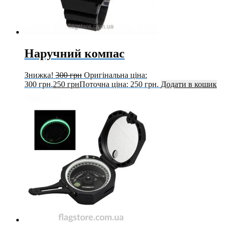
Наручний компас
Знижка!
300
грн
Оригінальна ціна:
300 грн.
250
грн
Поточна ціна: 250 грн.
Додати в кошик