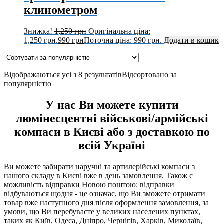
клинометром
Знижка!
1,250
грн
Оригінальна ціна:
1,250 грн.
990
грн
Поточна ціна: 990 грн.
Додати в кошик
Відображаються усі з 8 результатів
Відсортовано за
популярністю
У нас Ви можете купити
люмінесцентні військові/армійські
компаси в Києві або з доставкою по
всій Україні
Ви можете забирати наручні та артилерійські компаси з
нашого складу в Києві вже в день замовлення. Також є
можливість відправки Новою поштою: відправки
відбуваються щодня - це означає, що Ви зможете отримати
товар вже наступного дня після оформлення замовлення, за
умови, що Ви перебуваєте у великих населених пунктах,
таких як Київ, Одеса, Дніпро, Чернігів, Харків, Миколаїв,