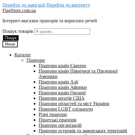
Перейти до навігації
Перейти до контенту
FlagStore.com.ua
Інтернет-магазин прапорів та корисних речей
Пошук товарів
Пошук
Меню
Каталог
Прапори
Прапори країн Європи
Прапори країн Північної та Південної
Америки
Прапори країн Азії
Прапори країн Африки
Прапори країн Океанії
Прапори штатів США
Прапори областей та міст України
Прапори LGBT спільноти
Різні прапори
Піратські прапори
Прапори організацій
Прапори островів та заморських територій