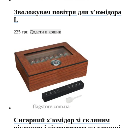
Зволожувач повітря для х'юмідора
L
225
грн
Додати в кошик
Сигарний х'юмідор зі скляним
віконцем і гігрометром на кришці