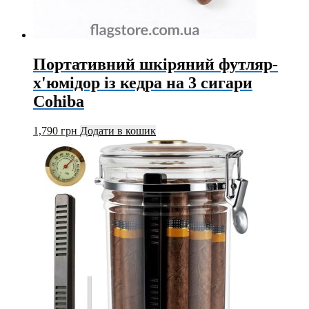
Портативний шкіряний футляр-
х'юмідор із кедра на 3 сигари
Cohiba
1,790
грн
Додати в кошик