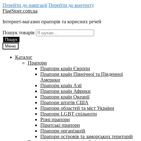
Перейти до навігації
Перейти до контенту
FlagStore.com.ua
Інтернет-магазин прапорів та корисних речей
Пошук товарів
Пошук
Меню
Каталог
Прапори
Прапори країн Європи
Прапори країн Північної та Південної
Америки
Прапори країн Азії
Прапори країн Африки
Прапори країн Океанії
Прапори штатів США
Прапори областей та міст України
Прапори LGBT спільноти
Різні прапори
Піратські прапори
Прапори організацій
Прапори островів та заморських територій