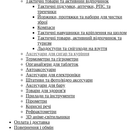
Тактичні товари та активний відпочинок
Тактичні підсумки, аптечки, РПС та
тренчики
Йоржики, протяжки та набори для чистки
зброї
Компаси
Тактичні навушники та кріплення на шолом
Тактичні товари, активний відпочинок та
туризм
Льодоступи та снігоходи на взуття
Аксесуари для сигар та куріння
Термометри та гігрометри
Органайзери для таблеток
Автоаксесуари
Аксесуари для електроніки
Штативи та фото/відео аксесуари
Аксесуари для бару
Товари для здоров'я
Прилади та інструменти
Пірометри
Корисні речі
Рефрактометри
3D аніме-світильники
Оплата і доставка
Повернення і обмін