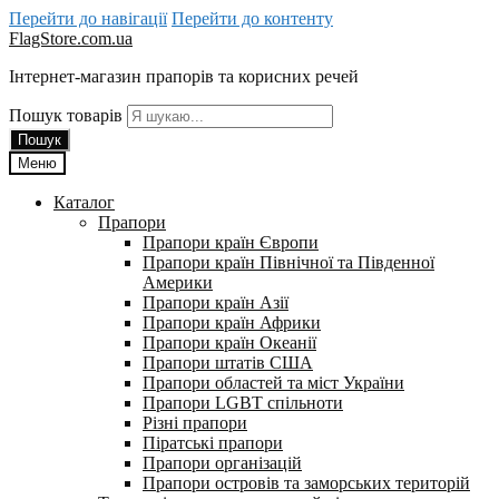
Перейти до навігації
Перейти до контенту
FlagStore.com.ua
Інтернет-магазин прапорів та корисних речей
Пошук товарів
Пошук
Меню
Каталог
Прапори
Прапори країн Європи
Прапори країн Північної та Південної
Америки
Прапори країн Азії
Прапори країн Африки
Прапори країн Океанії
Прапори штатів США
Прапори областей та міст України
Прапори LGBT спільноти
Різні прапори
Піратські прапори
Прапори організацій
Прапори островів та заморських територій