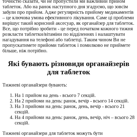
точністю сказати, чи не пропустили ми важливий прийом
таблеток. Або на ранок наступного дня згадуємо, що зовсім
забули про прийом. Адже регулярність прийому медикаментів
– це ключова умова ефективного лікування. Саме ці проблеми
вирішує такий корисний аксесуар, як органайзер для таблеток.
Все, що потрібно зробити - це перед початком кожного тижня
розкласти таблетки/вітаміни по відділеннях і налаштувати
нагадування на телефоні або таблетці. Таким чином Ви не
пропускатимете прийоми таблеток і помилково не приймете
більше, ніж потрібно.
Які бувають різновиди органайзерів
для таблеток
Тижневі органайзери бувають:
На 1 прийом на день - всього 7 секцій.
На 2 прийоми на день: ранок, вечір - всього 14 секцій.
На 3 прийоми на день: ранок, день, вечір - всього 21
секцій.
На 4 прийоми на день: ранок, день, вечір, ніч – всього 28
секцій.
Тижневі органайзери для таблеток можуть бути