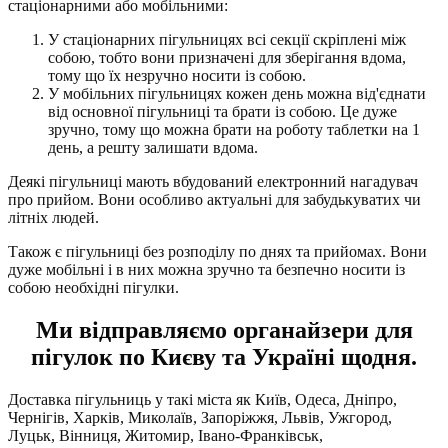
стаціонарними або мобільними:
У стаціонарних пігульницях всі секції скріплені між
собою, тобто вони призначені для зберігання вдома,
тому що їх незручно носити із собою.
У мобільних пігульницях кожен день можна від'єднати
від основної пігульниці та брати із собою. Це дуже
зручно, тому що можна брати на роботу таблетки на 1
день, а решту залишати вдома.
Деякі пігульниці мають вбудований електронний нагадувач
про прийом. Вони особливо актуальні для забудькуватих чи
літніх людей.
Також є пігульниці без розподілу по днях та прийомах. Вони
дуже мобільні і в них можна зручно та безпечно носити із
собою необхідні пігулки.
Ми відправляємо органайзери для
пігулок по Києву та Україні щодня.
Доставка пігульниць у такі міста як Київ, Одеса, Дніпро,
Чернігів, Харків, Миколаїв, Запоріжжя, Львів, Ужгород,
Луцьк, Вінниця, Житомир, Івано-Франківськ,