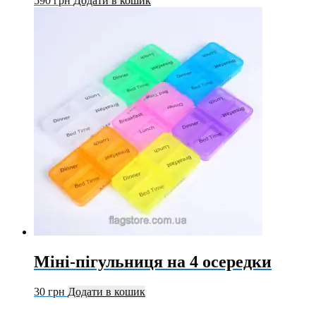
590
грн
Додати в кошик
Міні-пігульниця на 4 осередки
30
грн
Додати в кошик