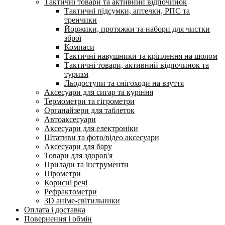
Тактичні товари та активний відпочинок
Тактичні підсумки, аптечки, РПС та
тренчики
Йоржики, протяжки та набори для чистки
зброї
Компаси
Тактичні навушники та кріплення на шолом
Тактичні товари, активний відпочинок та
туризм
Льодоступи та снігоходи на взуття
Аксесуари для сигар та куріння
Термометри та гігрометри
Органайзери для таблеток
Автоаксесуари
Аксесуари для електроніки
Штативи та фото/відео аксесуари
Аксесуари для бару
Товари для здоров'я
Прилади та інструменти
Пірометри
Корисні речі
Рефрактометри
3D аніме-світильники
Оплата і доставка
Повернення і обмін