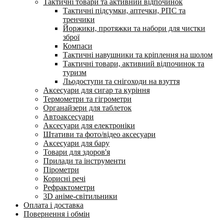
Тактичні товари та активний відпочинок
Тактичні підсумки, аптечки, РПС та
тренчики
Йоржики, протяжки та набори для чистки
зброї
Компаси
Тактичні навушники та кріплення на шолом
Тактичні товари, активний відпочинок та
туризм
Льодоступи та снігоходи на взуття
Аксесуари для сигар та куріння
Термометри та гігрометри
Органайзери для таблеток
Автоаксесуари
Аксесуари для електроніки
Штативи та фото/відео аксесуари
Аксесуари для бару
Товари для здоров'я
Прилади та інструменти
Пірометри
Корисні речі
Рефрактометри
3D аніме-світильники
Оплата і доставка
Повернення і обмін