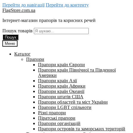
Перейти до навігації
Перейти до контенту
FlagStore.com.ua
Інтернет-магазин прапорів та корисних речей
Пошук товарів
Пошук
Меню
Каталог
Прапори
Прапори країн Європи
Прапори країн Північної та Південної
Америки
Прапори країн Азії
Прапори країн Африки
Прапори країн Океанії
Прапори штатів США
Прапори областей та міст України
Прапори LGBT спільноти
Різні прапори
Піратські прапори
Прапори організацій
Прапори островів та заморських територій