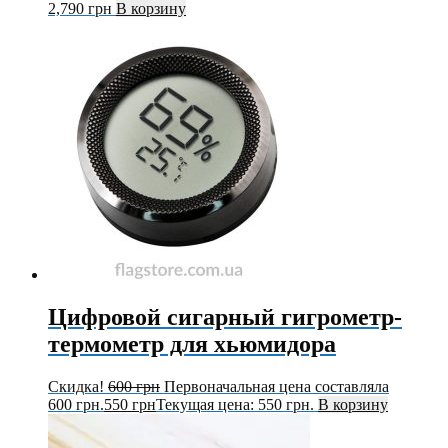
2,790
грн
В корзину
Цифровой сигарный гигрометр-
термометр для хьюмидора
Скидка!
600
грн
Первоначальная цена составляла
600 грн.
550
грн
Текущая цена: 550 грн.
В корзину