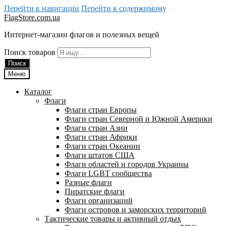
Перейти к навигации
Перейти к содержимому
FlagStore.com.ua
Интернет-магазин флагов и полезных вещей
Поиск товаров
Поиск
Меню
Каталог
Флаги
Флаги стран Европы
Флаги стран Северной и Южной Америки
Флаги стран Азии
Флаги стран Африки
Флаги стран Океании
Флаги штатов США
Флаги областей и городов Украины
Флаги LGBT сообщества
Разные флаги
Пиратские флаги
Флаги организаций
Флаги островов и заморских территорий
Тактические товары и активный отдых