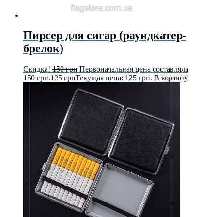
Пирсер для сигар (раундкатер-
брелок)
Скидка!
150
грн
Первоначальная цена составляла
150 грн.
125
грн
Текущая цена: 125 грн.
В корзину