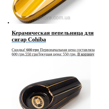
Керамическая пепельница для
сигар Cohiba
Скидка!
600
грн
Первоначальная цена составляла
600 грн.
550
грн
Текущая цена: 550 грн.
В корзину