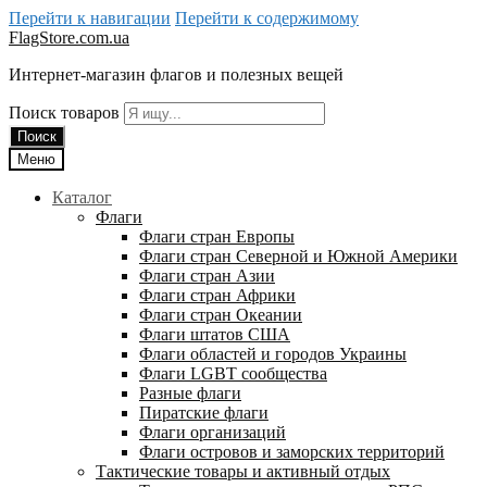
Перейти к навигации
Перейти к содержимому
FlagStore.com.ua
Интернет-магазин флагов и полезных вещей
Поиск товаров
Поиск
Меню
Каталог
Флаги
Флаги стран Европы
Флаги стран Северной и Южной Америки
Флаги стран Азии
Флаги стран Африки
Флаги стран Океании
Флаги штатов США
Флаги областей и городов Украины
Флаги LGBT сообщества
Разные флаги
Пиратские флаги
Флаги организаций
Флаги островов и заморских территорий
Тактические товары и активный отдых