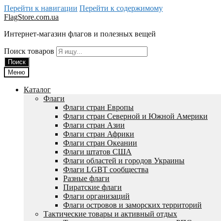
Перейти к навигации
Перейти к содержимому
FlagStore.com.ua
Интернет-магазин флагов и полезных вещей
Поиск товаров
Поиск
Меню
Каталог
Флаги
Флаги стран Европы
Флаги стран Северной и Южной Америки
Флаги стран Азии
Флаги стран Африки
Флаги стран Океании
Флаги штатов США
Флаги областей и городов Украины
Флаги LGBT сообщества
Разные флаги
Пиратские флаги
Флаги организаций
Флаги островов и заморских территорий
Тактические товары и активный отдых