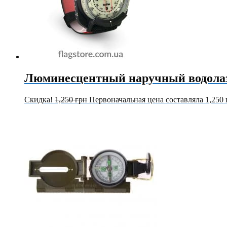
Люминесцентный наручный водола
Скидка!
1,250
грн
Первоначальная цена составляла 1,250 