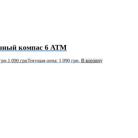
зный компас 6 ATM
грн.
1,090
грн
Текущая цена: 1,090 грн.
В корзину