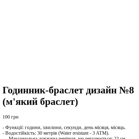
Годинник-браслет дизайн №8
(м'який браслет)
100
грн
- Функції: години, хвилини, секунди, день місяця, місяць.
- Водостійкість: 30 метрів (Water resistant - 3 ATM).
— Максимальна довжина ремінця, що регулюється: 22 см.