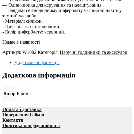
— Одна кнопка для керування та налаштування.
— Завдяки світлодіодному циферблату час видно навіть у
темний час доби.
- Матеріал: силікон.
- Циферблат: світлодіодний.
- Колір циферблату: червоний.
Немає в наявності
Артикул:
W1082
Категорія:
Наручні годинники та аксесуари
Додаткова інформація
Додаткова інформація
Колір
Білий
Оплата і доставка
Повернення і обмін
Контакти
Політика конфіденційності