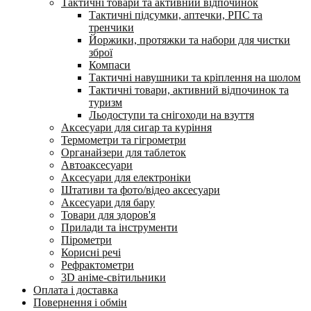
Тактичні товари та активний відпочинок
Тактичні підсумки, аптечки, РПС та
тренчики
Йоржики, протяжки та набори для чистки
зброї
Компаси
Тактичні навушники та кріплення на шолом
Тактичні товари, активний відпочинок та
туризм
Льодоступи та снігоходи на взуття
Аксесуари для сигар та куріння
Термометри та гігрометри
Органайзери для таблеток
Автоаксесуари
Аксесуари для електроніки
Штативи та фото/відео аксесуари
Аксесуари для бару
Товари для здоров'я
Прилади та інструменти
Пірометри
Корисні речі
Рефрактометри
3D аніме-світильники
Оплата і доставка
Повернення і обмін