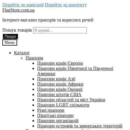
Перейти до навігації
Перейти до контенту
FlagStore.com.ua
Інтернет-магазин прапорів та корисних речей
Пошук товарів
Пошук
Меню
Каталог
Прапори
Прапори країн Європи
Прапори країн Північної та Південної
Америки
Прапори країн Азії
Прапори країн Африки
Прапори країн Океанії
Прапори штатів США
Прапори областей та міст України
Прапори LGBT спільноти
Різні прапори
Піратські прапори
Прапори організацій
Прапори островів та заморських територій