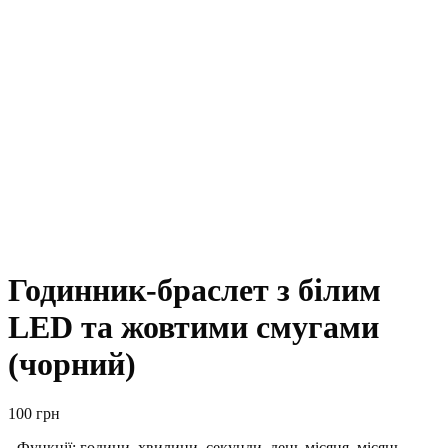
Годинник-браслет з білим
LED та жовтими смугами
(чорний)
100
грн
- Функції: години, хвилини, секунди, день місяця, місяць.