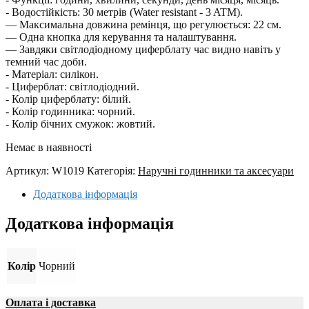
- Водостійкість: 30 метрів (Water resistant - 3 ATM).
— Максимальна довжина ремінця, що регулюється: 22 см.
— Одна кнопка для керування та налаштування.
— Завдяки світлодіодному циферблату час видно навіть у
темний час доби.
- Матеріал: силікон.
- Циферблат: світлодіодний.
- Колір циферблату: білий.
- Колір годинника: чорний.
- Колір бічних смужок: жовтий.
Немає в наявності
Артикул:
W1019
Категорія:
Наручні годинники та аксесуари
Додаткова інформація
Додаткова інформація
Колір
Чорний
Оплата і доставка