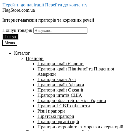
Перейти до навігації
Перейти до контенту
FlagStore.com.ua
Інтернет-магазин прапорів та корисних речей
Пошук товарів
Пошук
Меню
Каталог
Прапори
Прапори країн Європи
Прапори країн Північної та Південної
Америки
Прапори країн Азії
Прапори країн Африки
Прапори країн Океанії
Прапори штатів США
Прапори областей та міст України
Прапори LGBT спільноти
Різні прапори
Піратські прапори
Прапори організацій
Прапори островів та заморських територій