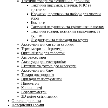
Тактичні товари та активний відпочинок
Тактичні підсумки, аптечки, РПС та
тренчики
Йоржики, протяжки та набори для чистки
зброї
Компаси
Тактичні навушники та кріплення на шолом
Тактичні товари, активний відпочинок та
туризм
Льодоступи та снігоходи на взуття
Аксесуари для сигар та куріння
Термометри та гігрометри
Органайзери для таблеток
Автоаксесуари
Аксесуари для електроніки
Штативи та фото/відео аксесуари
Аксесуари для бару
Товари для здоров'я
Прилади та інструменти
Пірометри
Корисні речі
Рефрактометри
3D аніме-світильники
Оплата і доставка
Повернення і обмін