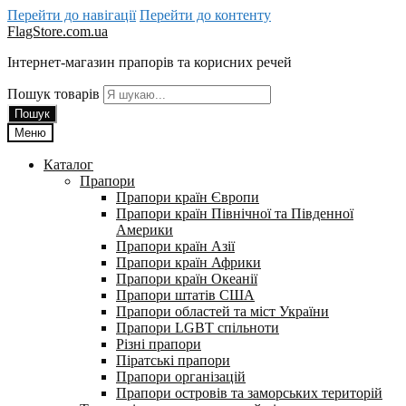
Перейти до навігації
Перейти до контенту
FlagStore.com.ua
Інтернет-магазин прапорів та корисних речей
Пошук товарів
Пошук
Меню
Каталог
Прапори
Прапори країн Європи
Прапори країн Північної та Південної
Америки
Прапори країн Азії
Прапори країн Африки
Прапори країн Океанії
Прапори штатів США
Прапори областей та міст України
Прапори LGBT спільноти
Різні прапори
Піратські прапори
Прапори організацій
Прапори островів та заморських територій