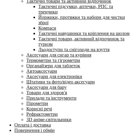
Тактичні товари та активний відпочинок
Тактичні підсумки, аптечки, РПС та
тренчики
Йоржики, протяжки та набори для чистки
зброї
Компаси
Тактичні навушники та кріплення на шолом
Тактичні товари, активний відпочинок та
туризм
Льодоступи та снігоходи на взуття
Аксесуари для сигар та куріння
Термометри та гігрометри
Органайзери для таблеток
Автоаксесуари
Аксесуари для електроніки
Штативи та фото/відео аксесуари
Аксесуари для бару
Товари для здоров'я
Прилади та інструменти
Пірометри
Корисні речі
Рефрактометри
3D аніме-світильники
Оплата і доставка
Повернення і обмін