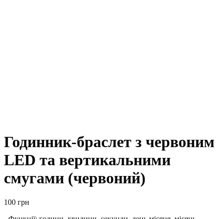
Годинник-браслет з червоним
LED та вертикальними
смугами (червоний)
100
грн
- Функції: години, хвилини, секунди, день місяця, місяць.