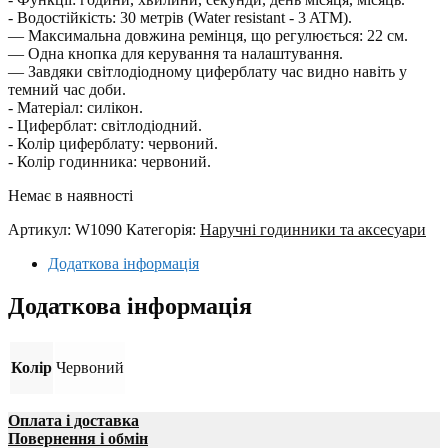
- Водостійкість: 30 метрів (Water resistant - 3 ATM).
— Максимальна довжина ремінця, що регулюється: 22 см.
— Одна кнопка для керування та налаштування.
— Завдяки світлодіодному циферблату час видно навіть у
темний час доби.
- Матеріал: силікон.
- Циферблат: світлодіодний.
- Колір циферблату: червоний.
- Колір годинника: червоний.
Немає в наявності
Артикул:
W1090
Категорія:
Наручні годинники та аксесуари
Додаткова інформація
Додаткова інформація
Колір
Червоний
Оплата і доставка
Повернення і обмін