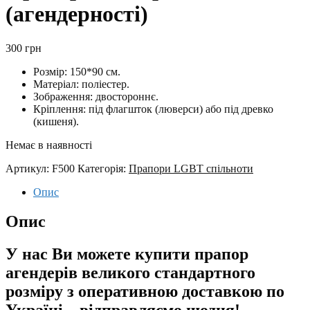
(агендерності)
300
грн
Розмір: 150*90 см.
Матеріал: поліестер.
Зображення: двостороннє.
Кріплення: під флагшток (люверси) або під древко
(кишеня).
Немає в наявності
Артикул:
F500
Категорія:
Прапори LGBT спільноти
Опис
Опис
У нас Ви можете купити прапор
агендерів великого стандартного
розміру з оперативною доставкою по
Україні – відправляємо щодня!