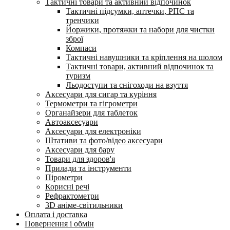
Тактичні товари та активний відпочинок
Тактичні підсумки, аптечки, РПС та
тренчики
Йоржики, протяжки та набори для чистки
зброї
Компаси
Тактичні навушники та кріплення на шолом
Тактичні товари, активний відпочинок та
туризм
Льодоступи та снігоходи на взуття
Аксесуари для сигар та куріння
Термометри та гігрометри
Органайзери для таблеток
Автоаксесуари
Аксесуари для електроніки
Штативи та фото/відео аксесуари
Аксесуари для бару
Товари для здоров'я
Прилади та інструменти
Пірометри
Корисні речі
Рефрактометри
3D аніме-світильники
Оплата і доставка
Повернення і обмін