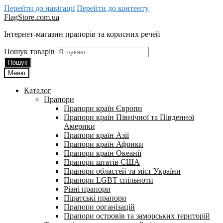
Перейти до навігації
Перейти до контенту
FlagStore.com.ua
Інтернет-магазин прапорів та корисних речей
Пошук товарів
Пошук
Меню
Каталог
Прапори
Прапори країн Європи
Прапори країн Північної та Південної
Америки
Прапори країн Азії
Прапори країн Африки
Прапори країн Океанії
Прапори штатів США
Прапори областей та міст України
Прапори LGBT спільноти
Різні прапори
Піратські прапори
Прапори організацій
Прапори островів та заморських територій