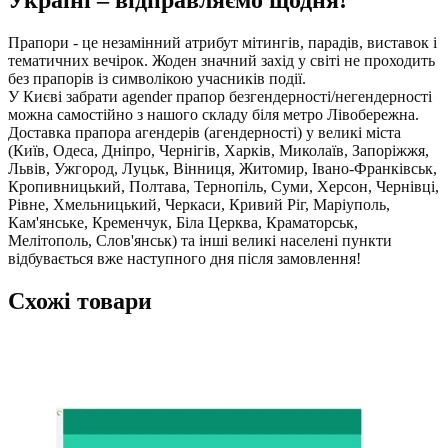
Прапори - це незамінний атрибут мітингів, парадів, виставок і
тематичних вечірок. Жоден значний захід у світі не проходить
без прапорів із символікою учасників події.
У Києві забрати agender прапор безгендерності/негендерності
можна самостійно з нашого складу біля метро Лівобережна.
Доставка прапора агендерів (агендерності) у великі міста
(Київ, Одеса, Дніпро, Чернігів, Харків, Миколаїв, Запоріжжя,
Львів, Ужгород, Луцьк, Вінниця, Житомир, Івано-Франківськ,
Кропивницький, Полтава, Тернопіль, Суми, Херсон, Чернівці,
Рівне, Хмельницький, Черкаси, Кривий Ріг, Маріуполь,
Кам'янське, Кременчук, Біла Церква, Краматорськ,
Мелітополь, Слов'янськ) та інші великі населені пункти
відбувається вже наступного дня після замовлення!
Схожі товари