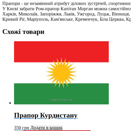
Прапори - це незамінний атрибут ділових зустрічей, спортивних 
У Києві забрати Ром-прапор Капітан Морган можна самостійно з
Харків, Миколаїв, Запоріжжя, Львів, Ужгород, Луцьк, Вінниця,
Кривий Ріг, Маріуполь, Кам'янське, Кременчук, Біла Церква, Кр
Схожі товари
Прапор Курдистану
350
грн
Додати в кошик