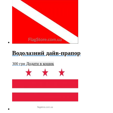
Водолазний дайв-прапор
300
грн
Додати в кошик