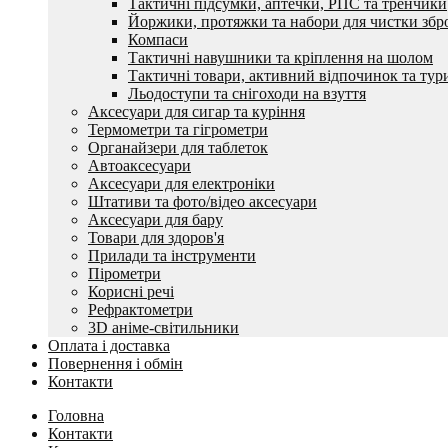
Тактичні підсумки, аптечки, РПС та тренчики
Йоржики, протяжки та набори для чистки збр
Компаси
Тактичні навушники та кріплення на шолом
Тактичні товари, активний відпочинок та тур
Льодоступи та снігоходи на взуття
Аксесуари для сигар та куріння
Термометри та гігрометри
Органайзери для таблеток
Автоаксесуари
Аксесуари для електроніки
Штативи та фото/відео аксесуари
Аксесуари для бару
Товари для здоров'я
Прилади та інструменти
Пірометри
Корисні речі
Рефрактометри
3D аніме-світильники
Оплата і доставка
Повернення і обмін
Контакти
Головна
Контакти