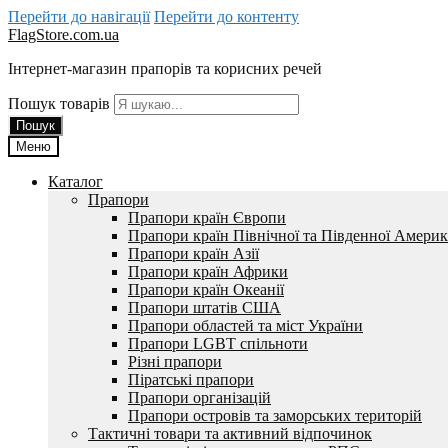
Перейти до навігації
Перейти до контенту
FlagStore.com.ua
Інтернет-магазин прапорів та корисних речей
Пошук товарів
Пошук
Меню
Каталог
Прапори
Прапори країн Європи
Прапори країн Північної та Південної Амери
Прапори країн Азії
Прапори країн Африки
Прапори країн Океанії
Прапори штатів США
Прапори областей та міст України
Прапори LGBT спільноти
Різні прапори
Піратські прапори
Прапори організацій
Прапори островів та заморських територій
Тактичні товари та активний відпочинок