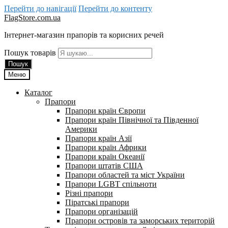
Перейти до навігації
Перейти до контенту
FlagStore.com.ua
Інтернет-магазин прапорів та корисних речей
Пошук товарів
Пошук
Меню
Каталог
Прапори
Прапори країн Європи
Прапори країн Північної та Південної
Америки
Прапори країн Азії
Прапори країн Африки
Прапори країн Океанії
Прапори штатів США
Прапори областей та міст України
Прапори LGBT спільноти
Різні прапори
Піратські прапори
Прапори організацій
Прапори островів та заморських територій