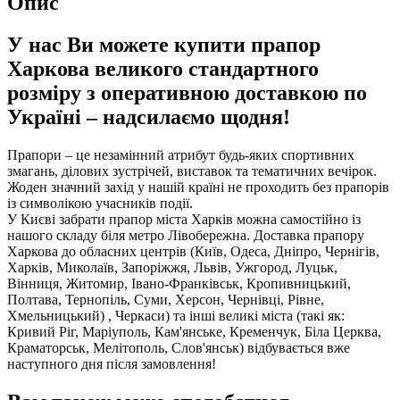
Опис
У нас Ви можете купити прапор
Харкова великого стандартного
розміру з оперативною доставкою по
Україні – надсилаємо щодня!
Прапори – це незамінний атрибут будь-яких спортивних
змагань, ділових зустрічей, виставок та тематичних вечірок.
Жоден значний захід у нашій країні не проходить без прапорів
із символікою учасників події.
У Києві забрати прапор міста Харків можна самостійно із
нашого складу біля метро Лівобережна. Доставка прапору
Харкова до обласних центрів (Київ, Одеса, Дніпро, Чернігів,
Харків, Миколаїв, Запоріжжя, Львів, Ужгород, Луцьк,
Вінниця, Житомир, Івано-Франківськ, Кропивницький,
Полтава, Тернопіль, Суми, Херсон, Чернівці, Рівне,
Хмельницький) , Черкаси) та інші великі міста (такі як:
Кривий Ріг, Маріуполь, Кам'янське, Кременчук, Біла Церква,
Краматорськ, Мелітополь, Слов'янськ) відбувається вже
наступного дня після замовлення!