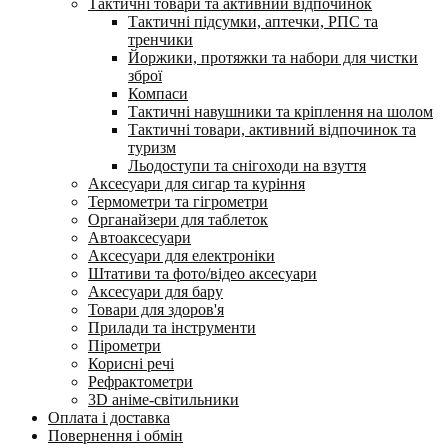
Тактичні товари та активний відпочинок
Тактичні підсумки, аптечки, РПС та
тренчики
Йоржики, протяжки та набори для чистки
зброї
Компаси
Тактичні навушники та кріплення на шолом
Тактичні товари, активний відпочинок та
туризм
Льодоступи та снігоходи на взуття
Аксесуари для сигар та куріння
Термометри та гігрометри
Органайзери для таблеток
Автоаксесуари
Аксесуари для електроніки
Штативи та фото/відео аксесуари
Аксесуари для бару
Товари для здоров'я
Прилади та інструменти
Пірометри
Корисні речі
Рефрактометри
3D аніме-світильники
Оплата і доставка
Повернення і обмін