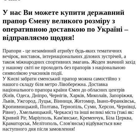
У нас Ви можете купити державний
прапор Ємену великого розміру з
оперативною доставкою по Україні –
відправляємо щодня!
Прапори - це незамінний атрибут будь-яких тематичних
вечірок, виставок, інтернаціональних ділових зустрічей, а
також міжнародних спортивних змагань. Жоден значний захід
у нашому світі не проходить без прапорів з національною
символікою учасників події.
У Києві забрати єменський прапор можна самостійно з
нашого складу біля метро Лівобережна. Доставка
національного прапора країни Ємен до обласних центрів
(Київ, Одеса, Дніпро, Чернігів, Харків, Миколаїв, Запоріжжя,
Львів, Ужгород, Луцьк, Вінниця, Житомир, Івано-Франківськ,
Кропивницький, Полтава, Тернопіль, Суми, Херсон, Чернівці,
Рівне) , Хмельницький, Черкаси) та інші великі міста (такі як:
Кривий Ріг, Маріуполь, Кам'янське, Кременчук, Біла Церква,
Краматорськ, Мелітополь, Слов'янськ) відбувається вже
наступного дня після замовлення!