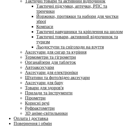
Тактичні товари та активний відпочинок
Тактичні підсумки, аптечки, РПС та
тренчики
Йоржики, протяжки та набори для чистки
зброї
Компаси
Тактичні навушники та кріплення на шолом
Тактичні товари, активний відпочинок та
туризм
Льодоступи та снігоходи на взуття
Аксесуари для сигар та куріння
Термометри та гігрометри
Органайзери для таблеток
Автоаксесуари
Аксесуари для електроніки
Штативи та фото/відео аксесуари
Аксесуари для бару
Товари для здоров'я
Прилади та інструменти
Пірометри
Корисні речі
Рефрактометри
3D аніме-світильники
Оплата і доставка
Повернення і обмін