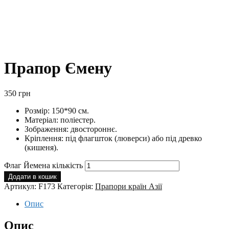
Прапор Ємену
350
грн
Розмір: 150*90 см.
Матеріал: поліестер.
Зображення: двостороннє.
Кріплення: під флагшток (люверси) або під древко
(кишеня).
Флаг Йемена кількість
Додати в кошик
Артикул:
F173
Категорія:
Прапори країн Азії
Опис
Опис