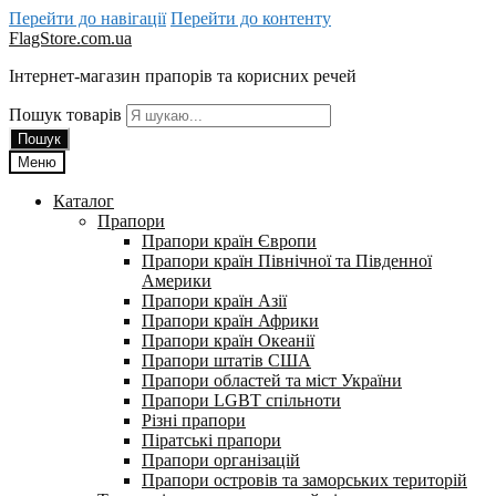
Перейти до навігації
Перейти до контенту
FlagStore.com.ua
Інтернет-магазин прапорів та корисних речей
Пошук товарів
Пошук
Меню
Каталог
Прапори
Прапори країн Європи
Прапори країн Північної та Південної
Америки
Прапори країн Азії
Прапори країн Африки
Прапори країн Океанії
Прапори штатів США
Прапори областей та міст України
Прапори LGBT спільноти
Різні прапори
Піратські прапори
Прапори організацій
Прапори островів та заморських територій