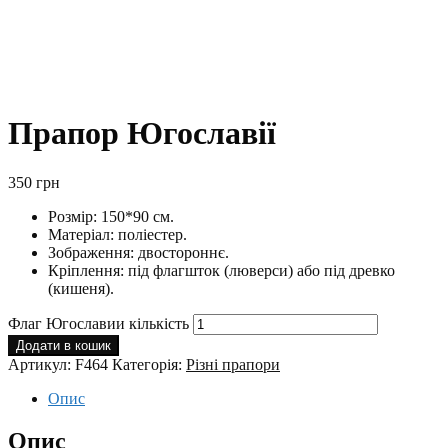
Прапор Югославії
350
грн
Розмір: 150*90 см.
Матеріал: поліестер.
Зображення: двостороннє.
Кріплення: під флагшток (люверси) або під древко
(кишеня).
Флаг Югославии кількість
Додати в кошик
Артикул:
F464
Категорія:
Різні прапори
Опис
Опис