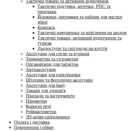
Тактичні товари та активний відпочинок
Тактичні підсумки, аптечки, РПС та
тренчики
Йоржики, протяжки та набори для чистки
зброї
Компаси
Тактичні навушники та кріплення на шолом
Тактичні товари, активний відпочинок та
туризм
Льодоступи та снігоходи на взуття
Аксесуари для сигар та куріння
Термометри та гігрометри
Органайзери для таблеток
Автоаксесуари
Аксесуари для електроніки
Штативи та фото/відео аксесуари
Аксесуари для бару
Товари для здоров'я
Прилади та інструменти
Пірометри
Корисні речі
Рефрактометри
3D аніме-світильники
Оплата і доставка
Повернення і обмін