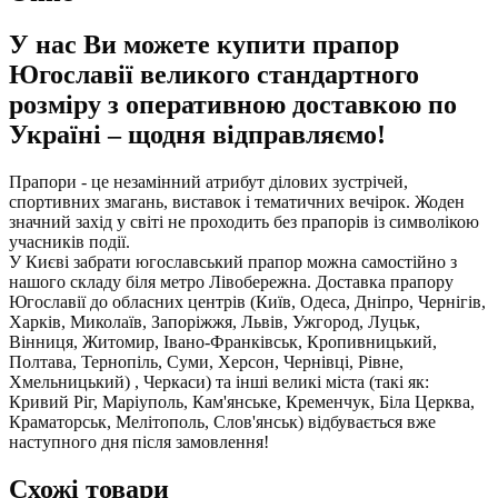
У нас Ви можете купити прапор
Югославії великого стандартного
розміру з оперативною доставкою по
Україні – щодня відправляємо!
Прапори - це незамінний атрибут ділових зустрічей,
спортивних змагань, виставок і тематичних вечірок. Жоден
значний захід у світі не проходить без прапорів із символікою
учасників події.
У Києві забрати югославський прапор можна самостійно з
нашого складу біля метро Лівобережна. Доставка прапору
Югославії до обласних центрів (Київ, Одеса, Дніпро, Чернігів,
Харків, Миколаїв, Запоріжжя, Львів, Ужгород, Луцьк,
Вінниця, Житомир, Івано-Франківськ, Кропивницький,
Полтава, Тернопіль, Суми, Херсон, Чернівці, Рівне,
Хмельницький) , Черкаси) та інші великі міста (такі як:
Кривий Ріг, Маріуполь, Кам'янське, Кременчук, Біла Церква,
Краматорськ, Мелітополь, Слов'янськ) відбувається вже
наступного дня після замовлення!
Схожі товари