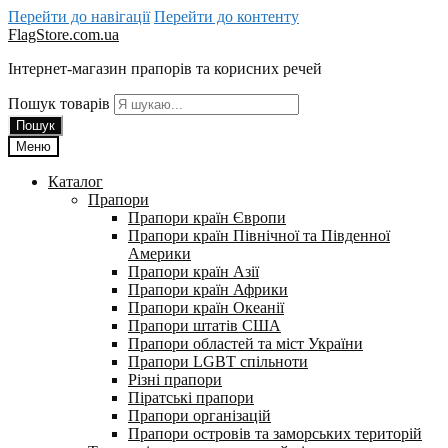
Перейти до навігації
Перейти до контенту
FlagStore.com.ua
Інтернет-магазин прапорів та корисних речей
Пошук товарів
Пошук
Меню
Каталог
Прапори
Прапори країн Європи
Прапори країн Північної та Південної
Америки
Прапори країн Азії
Прапори країн Африки
Прапори країн Океанії
Прапори штатів США
Прапори областей та міст України
Прапори LGBT спільноти
Різні прапори
Піратські прапори
Прапори організацій
Прапори островів та заморських територій