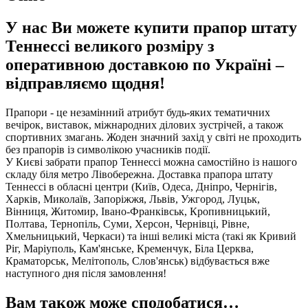
У нас Ви можете купити прапор штату
Теннессі великого розміру з
оперативною доставкою по Україні –
відправляємо щодня!
Прапори - це незамінний атрибут будь-яких тематичних
вечірок, виставок, міжнародних ділових зустрічей, а також
спортивних змагань. Жоден значний захід у світі не проходить
без прапорів із символікою учасників події.
У Києві забрати прапор Теннессі можна самостійно із нашого
складу біля метро Лівобережна. Доставка прапора штату
Теннессі в обласні центри (Київ, Одеса, Дніпро, Чернігів,
Харків, Миколаїв, Запоріжжя, Львів, Ужгород, Луцьк,
Вінниця, Житомир, Івано-Франківськ, Кропивницький,
Полтава, Тернопіль, Суми, Херсон, Чернівці, Рівне,
Хмельницький, Черкаси) та інші великі міста (такі як Кривий
Ріг, Маріуполь, Кам'янське, Кременчук, Біла Церква,
Краматорськ, Мелітополь, Слов'янськ) відбувається вже
наступного дня після замовлення!
Вам також може сподобатися…