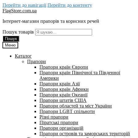
Перейти до навігації
Перейти до контенту
FlagStore.com.ua
Інтернет-магазин прапорів та корисних речей
Пошук товарів
Пошук
Меню
Каталог
Прапори
Прапори країн Європи
Прапори країн Північної та Південної
Америки
Прапори країн Азії
Прапори країн Африки
Прапори країн Океанії
Прапори штатів США
Прапори областей та міст України
Прапори LGBT спільноти
Різні прапори
Піратські прапори
Прапори організацій
Прапори островів та заморських територій