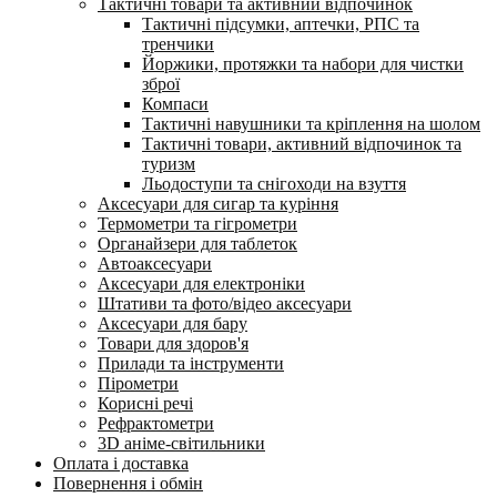
Тактичні товари та активний відпочинок
Тактичні підсумки, аптечки, РПС та
тренчики
Йоржики, протяжки та набори для чистки
зброї
Компаси
Тактичні навушники та кріплення на шолом
Тактичні товари, активний відпочинок та
туризм
Льодоступи та снігоходи на взуття
Аксесуари для сигар та куріння
Термометри та гігрометри
Органайзери для таблеток
Автоаксесуари
Аксесуари для електроніки
Штативи та фото/відео аксесуари
Аксесуари для бару
Товари для здоров'я
Прилади та інструменти
Пірометри
Корисні речі
Рефрактометри
3D аніме-світильники
Оплата і доставка
Повернення і обмін