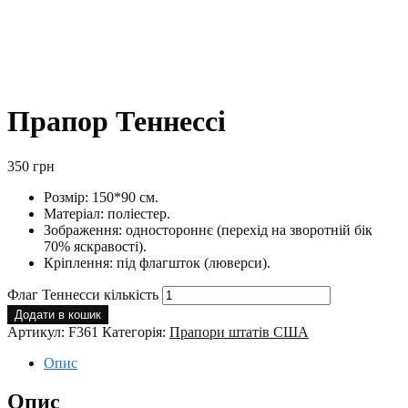
Прапор Теннессі
350
грн
Розмір: 150*90 см.
Матеріал: поліестер.
Зображення: одностороннє (перехід на зворотній бік
70% яскравості).
Кріплення: під флагшток (люверси).
Флаг Теннесси кількість
Додати в кошик
Артикул:
F361
Категорія:
Прапори штатів США
Опис
Опис