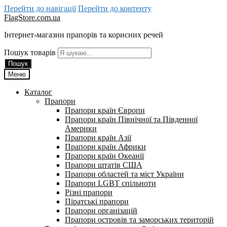
Перейти до навігації
Перейти до контенту
FlagStore.com.ua
Інтернет-магазин прапорів та корисних речей
Пошук товарів
Пошук
Меню
Каталог
Прапори
Прапори країн Європи
Прапори країн Північної та Південної
Америки
Прапори країн Азії
Прапори країн Африки
Прапори країн Океанії
Прапори штатів США
Прапори областей та міст України
Прапори LGBT спільноти
Різні прапори
Піратські прапори
Прапори організацій
Прапори островів та заморських територій