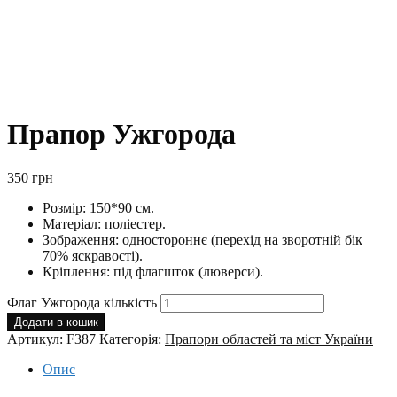
Прапор Ужгорода
350
грн
Розмір: 150*90 см.
Матеріал: поліестер.
Зображення: одностороннє (перехід на зворотній бік
70% яскравості).
Кріплення: під флагшток (люверси).
Флаг Ужгорода кількість
Додати в кошик
Артикул:
F387
Категорія:
Прапори областей та міст України
Опис