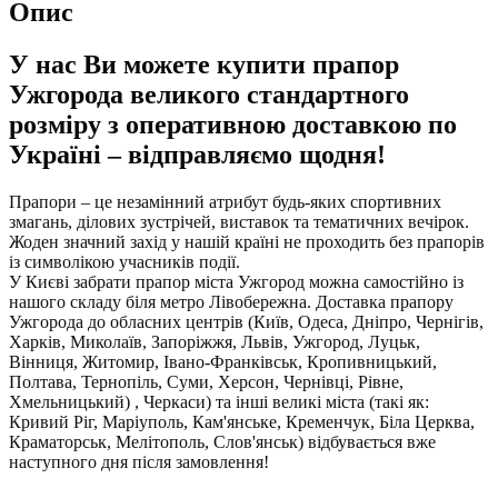
Опис
У нас Ви можете купити прапор
Ужгорода великого стандартного
розміру з оперативною доставкою по
Україні – відправляємо щодня!
Прапори – це незамінний атрибут будь-яких спортивних
змагань, ділових зустрічей, виставок та тематичних вечірок.
Жоден значний захід у нашій країні не проходить без прапорів
із символікою учасників події.
У Києві забрати прапор міста Ужгород можна самостійно із
нашого складу біля метро Лівобережна. Доставка прапору
Ужгорода до обласних центрів (Київ, Одеса, Дніпро, Чернігів,
Харків, Миколаїв, Запоріжжя, Львів, Ужгород, Луцьк,
Вінниця, Житомир, Івано-Франківськ, Кропивницький,
Полтава, Тернопіль, Суми, Херсон, Чернівці, Рівне,
Хмельницький) , Черкаси) та інші великі міста (такі як:
Кривий Ріг, Маріуполь, Кам'янське, Кременчук, Біла Церква,
Краматорськ, Мелітополь, Слов'янськ) відбувається вже
наступного дня після замовлення!