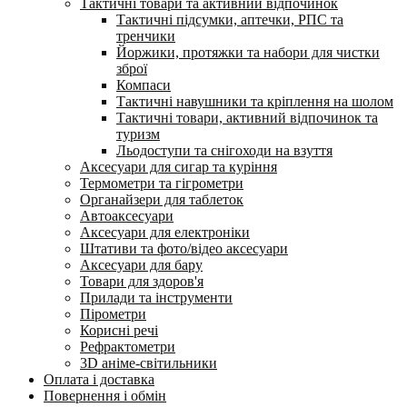
Тактичні товари та активний відпочинок
Тактичні підсумки, аптечки, РПС та
тренчики
Йоржики, протяжки та набори для чистки
зброї
Компаси
Тактичні навушники та кріплення на шолом
Тактичні товари, активний відпочинок та
туризм
Льодоступи та снігоходи на взуття
Аксесуари для сигар та куріння
Термометри та гігрометри
Органайзери для таблеток
Автоаксесуари
Аксесуари для електроніки
Штативи та фото/відео аксесуари
Аксесуари для бару
Товари для здоров'я
Прилади та інструменти
Пірометри
Корисні речі
Рефрактометри
3D аніме-світильники
Оплата і доставка
Повернення і обмін