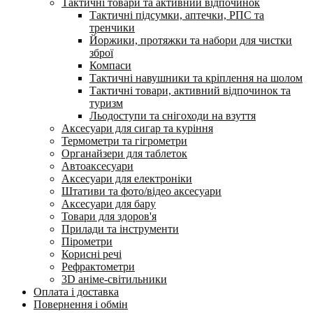
Тактичні товари та активний відпочинок
Тактичні підсумки, аптечки, РПС та
тренчики
Йоржики, протяжки та набори для чистки
зброї
Компаси
Тактичні навушники та кріплення на шолом
Тактичні товари, активний відпочинок та
туризм
Льодоступи та снігоходи на взуття
Аксесуари для сигар та куріння
Термометри та гігрометри
Органайзери для таблеток
Автоаксесуари
Аксесуари для електроніки
Штативи та фото/відео аксесуари
Аксесуари для бару
Товари для здоров'я
Прилади та інструменти
Пірометри
Корисні речі
Рефрактометри
3D аніме-світильники
Оплата і доставка
Повернення і обмін