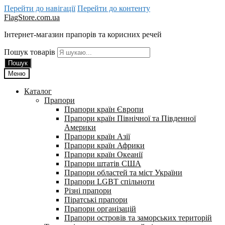
Перейти до навігації
Перейти до контенту
FlagStore.com.ua
Інтернет-магазин прапорів та корисних речей
Пошук товарів
Пошук
Меню
Каталог
Прапори
Прапори країн Європи
Прапори країн Північної та Південної
Америки
Прапори країн Азії
Прапори країн Африки
Прапори країн Океанії
Прапори штатів США
Прапори областей та міст України
Прапори LGBT спільноти
Різні прапори
Піратські прапори
Прапори організацій
Прапори островів та заморських територій