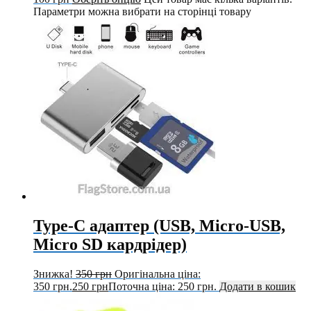
Параметри можна вибрати на сторінці товару
Type-C адаптер (USB, Micro-USB,
Micro SD кардрідер)
Знижка!
350
грн
Оригінальна ціна:
350 грн.
250
грн
Поточна ціна: 250 грн.
Додати в кошик