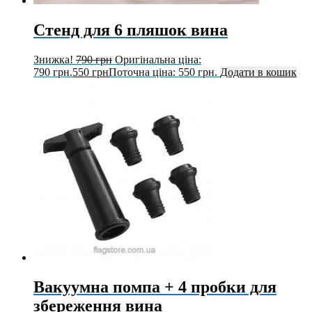
Стенд для 6 пляшок вина
Знижка!
790
грн
Оригінальна ціна:
790 грн.
550
грн
Поточна ціна: 550 грн.
Додати в кошик
Вакуумна помпа + 4 пробки для
збереження вина