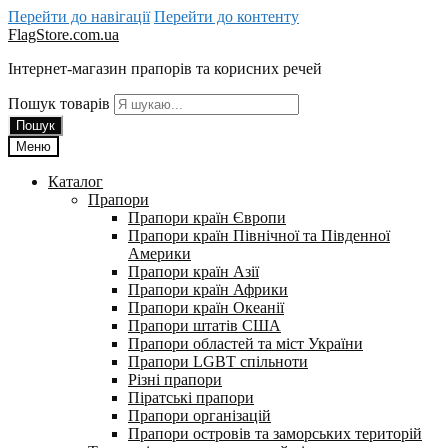
Перейти до навігації
Перейти до контенту
FlagStore.com.ua
Інтернет-магазин прапорів та корисних речей
Пошук товарів
Пошук
Меню
Каталог
Прапори
Прапори країн Європи
Прапори країн Північної та Південної
Америки
Прапори країн Азії
Прапори країн Африки
Прапори країн Океанії
Прапори штатів США
Прапори областей та міст України
Прапори LGBT спільноти
Різні прапори
Піратські прапори
Прапори організацій
Прапори островів та заморських територій