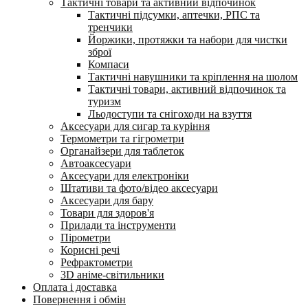
Тактичні товари та активний відпочинок
Тактичні підсумки, аптечки, РПС та
тренчики
Йоржики, протяжки та набори для чистки
зброї
Компаси
Тактичні навушники та кріплення на шолом
Тактичні товари, активний відпочинок та
туризм
Льодоступи та снігоходи на взуття
Аксесуари для сигар та куріння
Термометри та гігрометри
Органайзери для таблеток
Автоаксесуари
Аксесуари для електроніки
Штативи та фото/відео аксесуари
Аксесуари для бару
Товари для здоров'я
Прилади та інструменти
Пірометри
Корисні речі
Рефрактометри
3D аніме-світильники
Оплата і доставка
Повернення і обмін