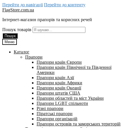
Перейти до навігації
Перейти до контенту
FlagStore.com.ua
Інтернет-магазин прапорів та корисних речей
Пошук товарів
Пошук
Меню
Каталог
Прапори
Прапори країн Європи
Прапори країн Північної та Південної
Америки
Прапори країн Азії
Прапори країн Африки
Прапори країн Океанії
Прапори штатів США
Прапори областей та міст України
Прапори LGBT спільноти
Різні прапори
Піратські прапори
Прапори організацій
Прапори островів та заморських територій