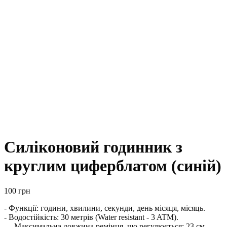
Силіконовий годинник з
круглим циферблатом (синій)
100
грн
- Функції: години, хвилини, секунди, день місяця, місяць.
- Водостійкість: 30 метрів (Water resistant - 3 ATM).
— Максимальна довжина ремінця, що регулюється: 23 см.