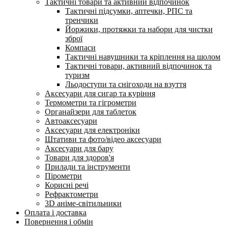
Тактичні товари та активний відпочинок
Тактичні підсумки, аптечки, РПС та
тренчики
Йоржики, протяжки та набори для чистки
зброї
Компаси
Тактичні навушники та кріплення на шолом
Тактичні товари, активний відпочинок та
туризм
Льодоступи та снігоходи на взуття
Аксесуари для сигар та куріння
Термометри та гігрометри
Органайзери для таблеток
Автоаксесуари
Аксесуари для електроніки
Штативи та фото/відео аксесуари
Аксесуари для бару
Товари для здоров'я
Прилади та інструменти
Пірометри
Корисні речі
Рефрактометри
3D аніме-світильники
Оплата і доставка
Повернення і обмін