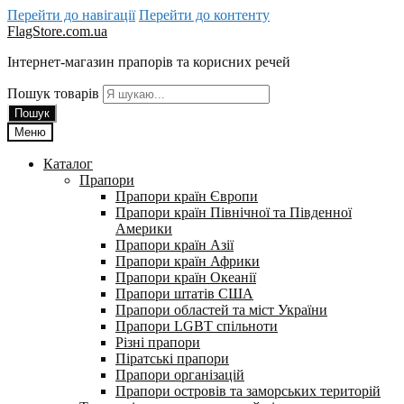
Перейти до навігації
Перейти до контенту
FlagStore.com.ua
Інтернет-магазин прапорів та корисних речей
Пошук товарів
Пошук
Меню
Каталог
Прапори
Прапори країн Європи
Прапори країн Північної та Південної
Америки
Прапори країн Азії
Прапори країн Африки
Прапори країн Океанії
Прапори штатів США
Прапори областей та міст України
Прапори LGBT спільноти
Різні прапори
Піратські прапори
Прапори організацій
Прапори островів та заморських територій