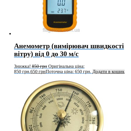
Анемометр (вимірювач швидкості
вітру) від 0 до 30 м/с
Знижка!
850
грн
Оригінальна ціна:
850 грн.
650
грн
Поточна ціна: 650 грн.
Додати в кошик