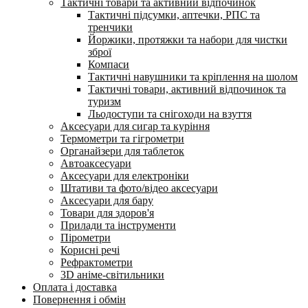
Тактичні товари та активний відпочинок
Тактичні підсумки, аптечки, РПС та
тренчики
Йоржики, протяжки та набори для чистки
зброї
Компаси
Тактичні навушники та кріплення на шолом
Тактичні товари, активний відпочинок та
туризм
Льодоступи та снігоходи на взуття
Аксесуари для сигар та куріння
Термометри та гігрометри
Органайзери для таблеток
Автоаксесуари
Аксесуари для електроніки
Штативи та фото/відео аксесуари
Аксесуари для бару
Товари для здоров'я
Прилади та інструменти
Пірометри
Корисні речі
Рефрактометри
3D аніме-світильники
Оплата і доставка
Повернення і обмін