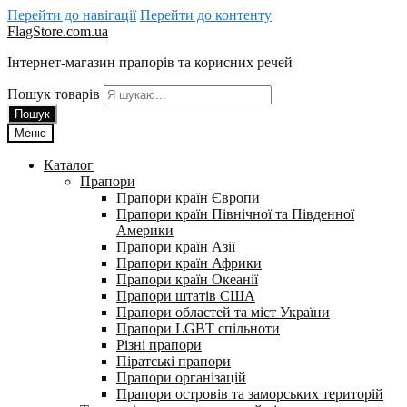
Перейти до навігації
Перейти до контенту
FlagStore.com.ua
Інтернет-магазин прапорів та корисних речей
Пошук товарів
Пошук
Меню
Каталог
Прапори
Прапори країн Європи
Прапори країн Північної та Південної
Америки
Прапори країн Азії
Прапори країн Африки
Прапори країн Океанії
Прапори штатів США
Прапори областей та міст України
Прапори LGBT спільноти
Різні прапори
Піратські прапори
Прапори організацій
Прапори островів та заморських територій