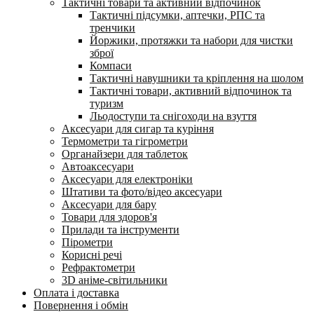
Тактичні товари та активний відпочинок
Тактичні підсумки, аптечки, РПС та
тренчики
Йоржики, протяжки та набори для чистки
зброї
Компаси
Тактичні навушники та кріплення на шолом
Тактичні товари, активний відпочинок та
туризм
Льодоступи та снігоходи на взуття
Аксесуари для сигар та куріння
Термометри та гігрометри
Органайзери для таблеток
Автоаксесуари
Аксесуари для електроніки
Штативи та фото/відео аксесуари
Аксесуари для бару
Товари для здоров'я
Прилади та інструменти
Пірометри
Корисні речі
Рефрактометри
3D аніме-світильники
Оплата і доставка
Повернення і обмін