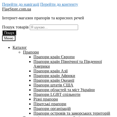
Перейти до навігації
Перейти до контенту
FlagStore.com.ua
Інтернет-магазин прапорів та корисних речей
Пошук товарів
Пошук
Меню
Каталог
Прапори
Прапори країн Європи
Прапори країн Північної та Південної
Америки
Прапори країн Азії
Прапори країн Африки
Прапори країн Океанії
Прапори штатів США
Прапори областей та міст України
Прапори LGBT спільноти
Різні прапори
Піратські прапори
Прапори організацій
Прапори островів та заморських територій