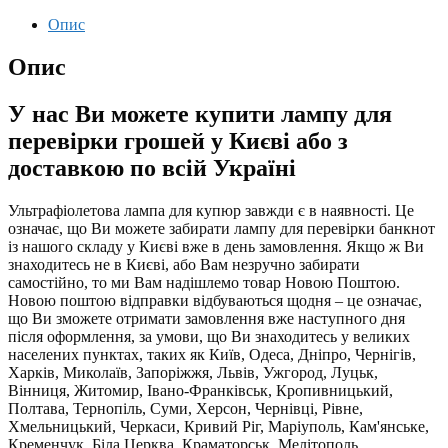
Опис
Опис
У нас Ви можете купити лампу для
перевірки грошей у Києві або з
доставкою по всій Україні
Ультрафіолетова лампа для купюр завжди є в наявності. Це
означає, що Ви можете забирати лампу для перевірки банкнот
із нашого складу у Києві вже в день замовлення. Якщо ж Ви
знаходитесь не в Києві, або Вам незручно забирати
самостійно, то ми Вам надішлемо товар Новою Поштою.
Новою поштою відправки відбуваються щодня – це означає,
що Ви зможете отримати замовлення вже наступного дня
після оформлення, за умови, що Ви знаходитесь у великих
населених пунктах, таких як Київ, Одеса, Дніпро, Чернігів,
Харків, Миколаїв, Запоріжжя, Львів, Ужгород, Луцьк,
Вінниця, Житомир, Івано-Франківськ, Кропивницький,
Полтава, Тернопіль, Суми, Херсон, Чернівці, Рівне,
Хмельницький, Черкаси, Кривий Ріг, Маріуполь, Кам'янське,
Кременчук, Біла Церква, Краматорськ, Мелітополь,