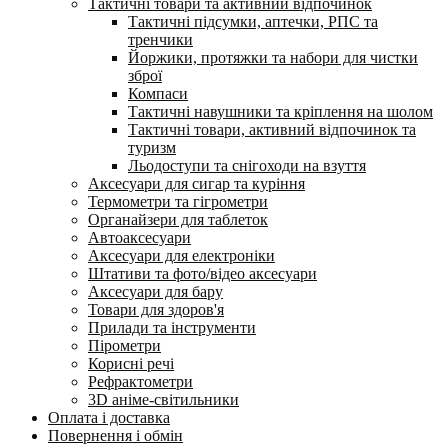
Тактичні товари та активний відпочинок
Тактичні підсумки, аптечки, РПС та
тренчики
Йоржики, протяжки та набори для чистки
зброї
Компаси
Тактичні навушники та кріплення на шолом
Тактичні товари, активний відпочинок та
туризм
Льодоступи та снігоходи на взуття
Аксесуари для сигар та куріння
Термометри та гігрометри
Органайзери для таблеток
Автоаксесуари
Аксесуари для електроніки
Штативи та фото/відео аксесуари
Аксесуари для бару
Товари для здоров'я
Прилади та інструменти
Пірометри
Корисні речі
Рефрактометри
3D аніме-світильники
Оплата і доставка
Повернення і обмін