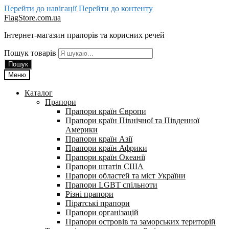
Перейти до навігації
Перейти до контенту
FlagStore.com.ua
Інтернет-магазин прапорів та корисних речей
Пошук товарів
Пошук
Меню
Каталог
Прапори
Прапори країн Європи
Прапори країн Північної та Південної
Америки
Прапори країн Азії
Прапори країн Африки
Прапори країн Океанії
Прапори штатів США
Прапори областей та міст України
Прапори LGBT спільноти
Різні прапори
Піратські прапори
Прапори організацій
Прапори островів та заморських територій