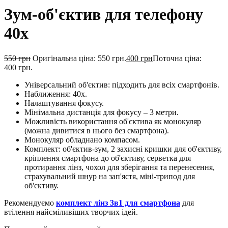
Зум-об'єктив для телефону
40х
550
грн
Оригінальна ціна: 550 грн.
400
грн
Поточна ціна:
400 грн.
Універсальний об'єктив: підходить для всіх смартфонів.
Наближення: 40х.
Налаштування фокусу.
Мінімальна дистанція для фокусу – 3 метри.
Можливість використання об'єктива як монокуляр
(можна дивитися в нього без смартфона).
Монокуляр обладнано компасом.
Комплект: об'єктив-зум, 2 захисні кришки для об'єктиву,
кріплення смартфона до об'єктиву, серветка для
протирання лінз, чохол для зберігання та перенесення,
страхувальний шнур на зап'ястя, міні-трипод для
об'єктиву.
Рекомендуємо
комплект лінз 3в1 для смартфона
для
втілення найсміливіших творчих ідей.