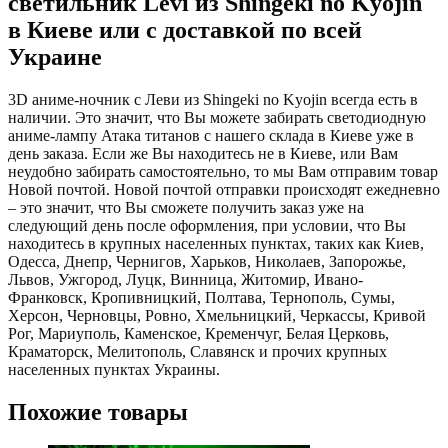
светильник Levi из Shingeki no Kyojin
в Киеве или с доставкой по всей
Украине
3D аниме-ночник с Леви из Shingeki no Kyojin всегда есть в
наличии. Это значит, что Вы можете забирать светодиодную
аниме-лампу Атака титанов с нашего склада в Киеве уже в
день заказа. Если же Вы находитесь не в Киеве, или Вам
неудобно забирать самостоятельно, то мы Вам отправим товар
Новой почтой. Новой почтой отправки происходят ежедневно
– это значит, что Вы сможете получить заказ уже на
следующий день после оформления, при условии, что Вы
находитесь в крупных населенных пунктах, таких как Киев,
Одесса, Днепр, Чернигов, Харьков, Николаев, Запорожье,
Львов, Ужгород, Луцк, Винница, Житомир, Ивано-
Франковск, Кропивницкий, Полтава, Тернополь, Сумы,
Херсон, Черновцы, Ровно, Хмельницкий, Черкассы, Кривой
Рог, Мариуполь, Каменское, Кременчуг, Белая Церковь,
Краматорск, Мелитополь, Славянск и прочих крупных
населенных пунктах Украины.
Похожие товары