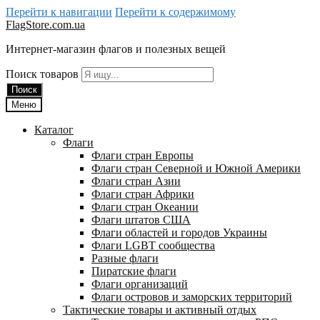
Перейти к навигации
Перейти к содержимому
FlagStore.com.ua
Интернет-магазин флагов и полезных вещей
Поиск товаров
Поиск
Меню
Каталог
Флаги
Флаги стран Европы
Флаги стран Северной и Южной Америки
Флаги стран Азии
Флаги стран Африки
Флаги стран Океании
Флаги штатов США
Флаги областей и городов Украины
Флаги LGBT сообщества
Разные флаги
Пиратские флаги
Флаги организаций
Флаги островов и заморских территорий
Тактические товары и активный отдых