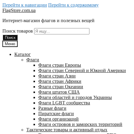
Перейти к навигации
Перейти к содержимому
FlagStore.com.ua
Интернет-магазин флагов и полезных вещей
Поиск товаров
Поиск
Меню
Каталог
Флаги
Флаги стран Европы
Флаги стран Северной и Южной Америки
Флаги стран Азии
Флаги стран Африки
Флаги стран Океании
Флаги штатов США
Флаги областей и городов Украины
Флаги LGBT сообщества
Разные флаги
Пиратские флаги
Флаги организаций
Флаги островов и заморских территорий
Тактические товары и активный отдых