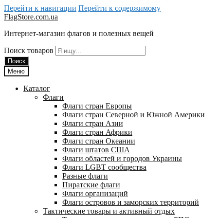
Перейти к навигации
Перейти к содержимому
FlagStore.com.ua
Интернет-магазин флагов и полезных вещей
Поиск товаров
Поиск
Меню
Каталог
Флаги
Флаги стран Европы
Флаги стран Северной и Южной Америки
Флаги стран Азии
Флаги стран Африки
Флаги стран Океании
Флаги штатов США
Флаги областей и городов Украины
Флаги LGBT сообщества
Разные флаги
Пиратские флаги
Флаги организаций
Флаги островов и заморских территорий
Тактические товары и активный отдых