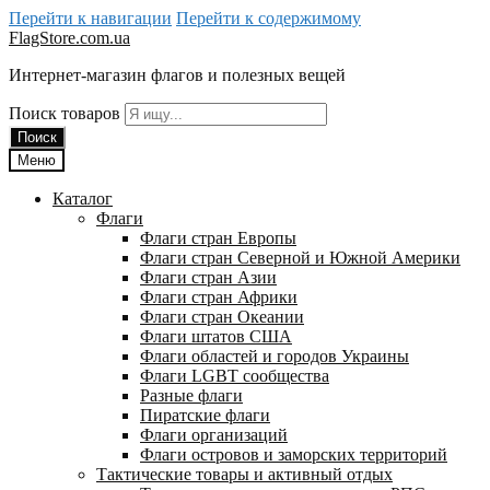
Перейти к навигации
Перейти к содержимому
FlagStore.com.ua
Интернет-магазин флагов и полезных вещей
Поиск товаров
Поиск
Меню
Каталог
Флаги
Флаги стран Европы
Флаги стран Северной и Южной Америки
Флаги стран Азии
Флаги стран Африки
Флаги стран Океании
Флаги штатов США
Флаги областей и городов Украины
Флаги LGBT сообщества
Разные флаги
Пиратские флаги
Флаги организаций
Флаги островов и заморских территорий
Тактические товары и активный отдых