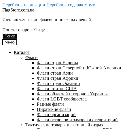
Перейти к навигации
Перейти к содержимому
FlagStore.com.ua
Интернет-магазин флагов и полезных вещей
Поиск товаров
Поиск
Меню
Каталог
Флаги
Флаги стран Европы
Флаги стран Северной и Южной Америки
Флаги стран Азии
Флаги стран Африки
Флаги стран Океании
Флаги штатов США
Флаги областей и городов Украины
Флаги LGBT сообщества
Разные флаги
Пиратские флаги
Флаги организаций
Флаги островов и заморских территорий
Тактические товары и активный отдых