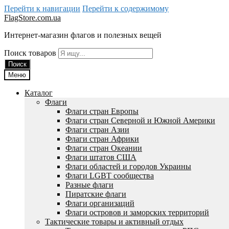
Перейти к навигации
Перейти к содержимому
FlagStore.com.ua
Интернет-магазин флагов и полезных вещей
Поиск товаров
Поиск
Меню
Каталог
Флаги
Флаги стран Европы
Флаги стран Северной и Южной Америки
Флаги стран Азии
Флаги стран Африки
Флаги стран Океании
Флаги штатов США
Флаги областей и городов Украины
Флаги LGBT сообщества
Разные флаги
Пиратские флаги
Флаги организаций
Флаги островов и заморских территорий
Тактические товары и активный отдых