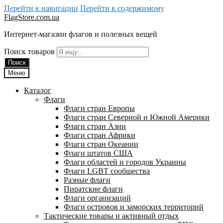
Перейти к навигации
Перейти к содержимому
FlagStore.com.ua
Интернет-магазин флагов и полезных вещей
Поиск товаров
Поиск
Меню
Каталог
Флаги
Флаги стран Европы
Флаги стран Северной и Южной Америки
Флаги стран Азии
Флаги стран Африки
Флаги стран Океании
Флаги штатов США
Флаги областей и городов Украины
Флаги LGBT сообщества
Разные флаги
Пиратские флаги
Флаги организаций
Флаги островов и заморских территорий
Тактические товары и активный отдых