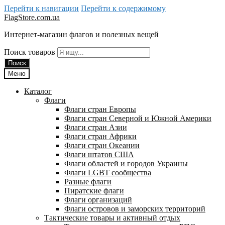
Перейти к навигации
Перейти к содержимому
FlagStore.com.ua
Интернет-магазин флагов и полезных вещей
Поиск товаров
Поиск
Меню
Каталог
Флаги
Флаги стран Европы
Флаги стран Северной и Южной Америки
Флаги стран Азии
Флаги стран Африки
Флаги стран Океании
Флаги штатов США
Флаги областей и городов Украины
Флаги LGBT сообщества
Разные флаги
Пиратские флаги
Флаги организаций
Флаги островов и заморских территорий
Тактические товары и активный отдых