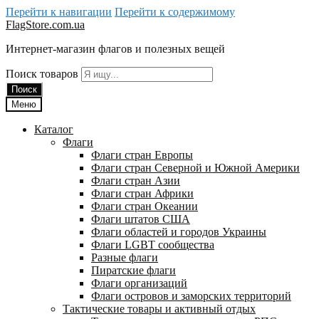
Перейти к навигации
Перейти к содержимому
FlagStore.com.ua
Интернет-магазин флагов и полезных вещей
Поиск товаров
Поиск
Меню
Каталог
Флаги
Флаги стран Европы
Флаги стран Северной и Южной Америки
Флаги стран Азии
Флаги стран Африки
Флаги стран Океании
Флаги штатов США
Флаги областей и городов Украины
Флаги LGBT сообщества
Разные флаги
Пиратские флаги
Флаги организаций
Флаги островов и заморских территорий
Тактические товары и активный отдых