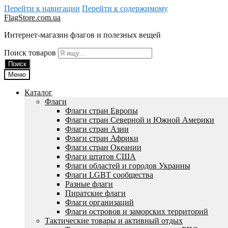
Перейти к навигации
Перейти к содержимому
FlagStore.com.ua
Интернет-магазин флагов и полезных вещей
Поиск товаров
Поиск
Меню
Каталог
Флаги
Флаги стран Европы
Флаги стран Северной и Южной Америки
Флаги стран Азии
Флаги стран Африки
Флаги стран Океании
Флаги штатов США
Флаги областей и городов Украины
Флаги LGBT сообщества
Разные флаги
Пиратские флаги
Флаги организаций
Флаги островов и заморских территорий
Тактические товары и активный отдых