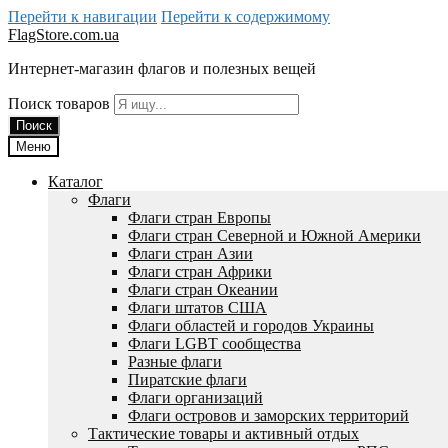
Перейти к навигации
Перейти к содержимому
FlagStore.com.ua
Интернет-магазин флагов и полезных вещей
Поиск товаров
Поиск
Меню
Каталог
Флаги
Флаги стран Европы
Флаги стран Северной и Южной Америки
Флаги стран Азии
Флаги стран Африки
Флаги стран Океании
Флаги штатов США
Флаги областей и городов Украины
Флаги LGBT сообщества
Разные флаги
Пиратские флаги
Флаги организаций
Флаги островов и заморских территорий
Тактические товары и активный отдых