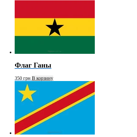
Флаг Ганы
350
грн
В корзину