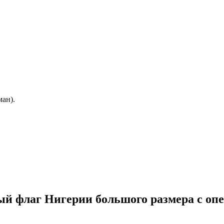
ман).
ый флаг Нигерии большого размера с опе