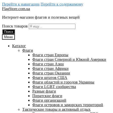
Перейти к навигации
Перейти к содержимому
FlagStore.com.ua
Интернет-магазин флагов и полезных вещей
Поиск товаров
Поиск
Меню
Каталог
Флаги
Флаги стран Европы
Флаги стран Северной и Южной Америки
Флаги стран Азии
Флаги стран Африки
Флаги стран Океании
Флаги штатов США
Флаги областей и городов Украины
Флаги LGBT сообщества
Разные флаги
Пиратские флаги
Флаги организаций
Флаги островов и заморских территорий
Тактические товары и активный отдых