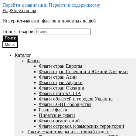
Перейти к навигации
Перейти к содержимому
FlagStore.com.ua
Интернет-магазин флагов и полезных вещей
Поиск товаров
Поиск
Меню
Каталог
Флаги
Флаги стран Европы
Флаги стран Северной и Южной Америки
Флаги стран Азии
Флаги стран Африки
Флаги стран Океании
Флаги штатов США
Флаги областей и городов Украины
Флаги LGBT сообщества
Разные флаги
Пиратские флаги
Флаги организаций
Флаги островов и заморских территорий
Тактические товары и активный отдых