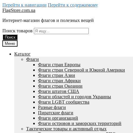
Перейти к навигации
Перейти к содержимому
FlagStore.com.ua
Интернет-магазин флагов и полезных вещей
Поиск товаров
Поиск
Меню
Каталог
Флаги
Флаги стран Европы
Флаги стран Северной и Южной Америки
Флаги стран Азии
Флаги стран Африки
Флаги стран Океании
Флаги штатов США
Флаги областей и городов Украины
Флаги LGBT сообщества
Разные флаги
Пиратские флаги
Флаги организаций
Флаги островов и заморских территорий
Тактические товары и активный отдых