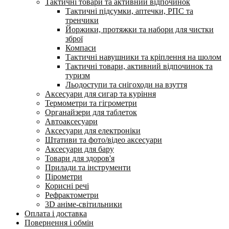
Тактичні товари та активний відпочинок
Тактичні підсумки, аптечки, РПС та
тренчики
Йоржики, протяжки та набори для чистки
зброї
Компаси
Тактичні навушники та кріплення на шолом
Тактичні товари, активний відпочинок та
туризм
Льодоступи та снігоходи на взуття
Аксесуари для сигар та куріння
Термометри та гігрометри
Органайзери для таблеток
Автоаксесуари
Аксесуари для електроніки
Штативи та фото/відео аксесуари
Аксесуари для бару
Товари для здоров'я
Прилади та інструменти
Пірометри
Корисні речі
Рефрактометри
3D аніме-світильники
Оплата і доставка
Повернення і обмін