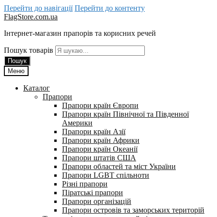
Перейти до навігації
Перейти до контенту
FlagStore.com.ua
Інтернет-магазин прапорів та корисних речей
Пошук товарів
Пошук
Меню
Каталог
Прапори
Прапори країн Європи
Прапори країн Північної та Південної
Америки
Прапори країн Азії
Прапори країн Африки
Прапори країн Океанії
Прапори штатів США
Прапори областей та міст України
Прапори LGBT спільноти
Різні прапори
Піратські прапори
Прапори організацій
Прапори островів та заморських територій