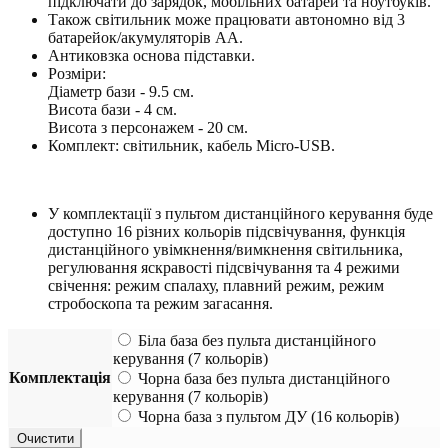
підключати до зарядок, мобільних батарей та ноутбуків.
Також світильник може працювати автономно від 3
батарейок/акумуляторів АА.
Антиковзка основа підставки.
Розміри:
Діаметр бази - 9.5 см.
Висота бази - 4 см.
Висота з персонажем - 20 см.
Комплект: світильник, кабель Micro-USB.
У комплектації з пультом дистанційного керування буде
доступно 16 різних кольорів підсвічування, функція
дистанційного увімкнення/вимкнення світильника,
регулювання яскравості підсвічування та 4 режими
свічення: режим спалаху, плавний режим, режим
стробоскопа та режим загасання.
Біла база без пульта дистанційного
керування (7 кольорів)
Комплектація
Чорна база без пульта дистанційного
керування (7 кольорів)
Чорна база з пультом ДУ (16 кольорів)
Очистити