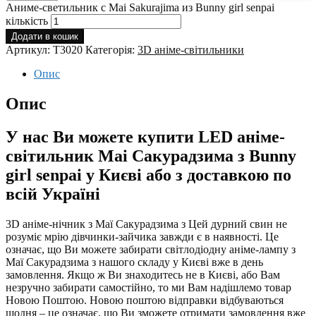
Аниме-светильник с Mai Sakurajima из Bunny girl senpai
кількість
Додати в кошик
Артикул:
T3020
Категорія:
3D аніме-світильники
Опис
Опис
У нас Ви можете купити LED аніме-
світильник Маі Сакурадзима з Bunny
girl senpai у Києві або з доставкою по
всій Україні
3D аніме-нічник з Маї Сакурадзима з Цей дурний свин не
розуміє мрію дівчинки-зайчика завжди є в наявності. Це
означає, що Ви можете забирати світлодіодну аніме-лампу з
Маї Сакурадзима з нашого складу у Києві вже в день
замовлення. Якщо ж Ви знаходитесь не в Києві, або Вам
незручно забирати самостійно, то ми Вам надішлемо товар
Новою Поштою. Новою поштою відправки відбуваються
щодня – це означає, що Ви зможете отримати замовлення вже