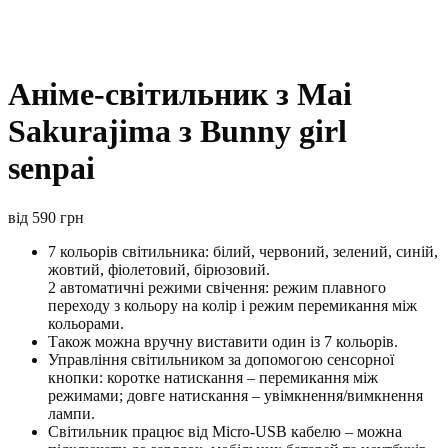
Аніме-світильник з Mai
Sakurajima з Bunny girl
senpai
від
590
грн
7 кольорів світильника: білий, червоний, зелений, синій,
жовтий, фіолетовий, бірюзовий.
2 автоматичні режими свічення: режим плавного
переходу з кольору на колір і режим перемикання між
кольорами.
Також можна вручну виставити один із 7 кольорів.
Управління світильником за допомогою сенсорної
кнопки: коротке натискання – перемикання між
режимами; довге натискання – увімкнення/вимкнення
лампи.
Світильник працює від Micro-USB кабелю – можна