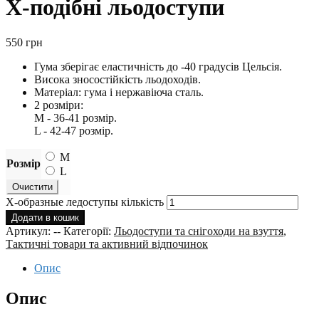
Х-подібні льодоступи
550
грн
Гума зберігає еластичність до -40 градусів Цельсія.
Висока зносостійкість льодоходів.
Матеріал: гума і нержавіюча сталь.
2 розміри:
M - 36-41 розмір.
L - 42-47 розмір.
M
Розмір
L
Очистити
Х-образные ледоступы кількість
Додати в кошик
Артикул:
--
Категорії:
Льодоступи та снігоходи на взуття
,
Тактичні товари та активний відпочинок
Опис
Опис