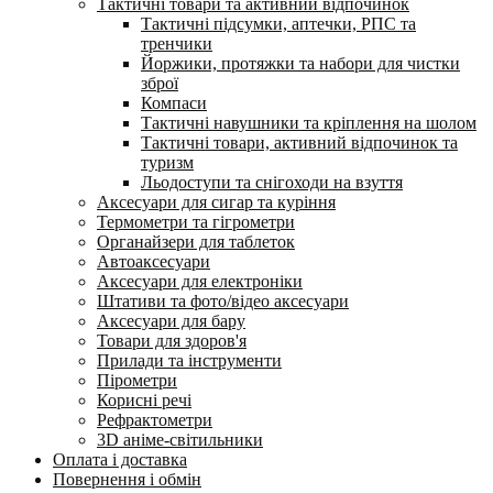
Тактичні товари та активний відпочинок
Тактичні підсумки, аптечки, РПС та
тренчики
Йоржики, протяжки та набори для чистки
зброї
Компаси
Тактичні навушники та кріплення на шолом
Тактичні товари, активний відпочинок та
туризм
Льодоступи та снігоходи на взуття
Аксесуари для сигар та куріння
Термометри та гігрометри
Органайзери для таблеток
Автоаксесуари
Аксесуари для електроніки
Штативи та фото/відео аксесуари
Аксесуари для бару
Товари для здоров'я
Прилади та інструменти
Пірометри
Корисні речі
Рефрактометри
3D аніме-світильники
Оплата і доставка
Повернення і обмін