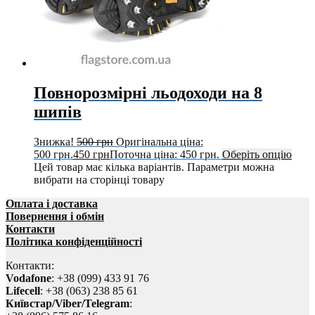
Повнорозмірні льодоходи на 8
шипів
Знижка!
500
грн
Оригінальна ціна:
500 грн.
450
грн
Поточна ціна: 450 грн.
Оберіть опцію
Цей товар має кілька варіантів. Параметри можна
вибрати на сторінці товару
Оплата і доставка
Повернення і обмін
Контакти
Політика конфіденційності
Контакти:
Vodafone
: +38 (099) 433 91 76
Lifecell
: +38 (063) 238 85 61
Київстар/Viber/Telegram
: