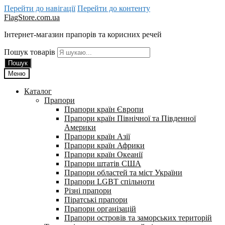
Перейти до навігації
Перейти до контенту
FlagStore.com.ua
Інтернет-магазин прапорів та корисних речей
Пошук товарів
Пошук
Меню
Каталог
Прапори
Прапори країн Європи
Прапори країн Північної та Південної
Америки
Прапори країн Азії
Прапори країн Африки
Прапори країн Океанії
Прапори штатів США
Прапори областей та міст України
Прапори LGBT спільноти
Різні прапори
Піратські прапори
Прапори організацій
Прапори островів та заморських територій