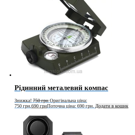
Рідинний металевий компас
Знижка!
750
грн
Оригінальна ціна:
750 грн.
690
грн
Поточна ціна: 690 грн.
Додати в кошик