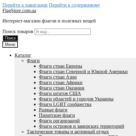
Перейти к навигации
Перейти к содержимому
FlagStore.com.ua
Интернет-магазин флагов и полезных вещей
Поиск товаров
Поиск
Меню
Каталог
Флаги
Флаги стран Европы
Флаги стран Северной и Южной Америки
Флаги стран Азии
Флаги стран Африки
Флаги стран Океании
Флаги штатов США
Флаги областей и городов Украины
Флаги LGBT сообщества
Разные флаги
Пиратские флаги
Флаги организаций
Флаги островов и заморских территорий
Тактические товары и активный отдых