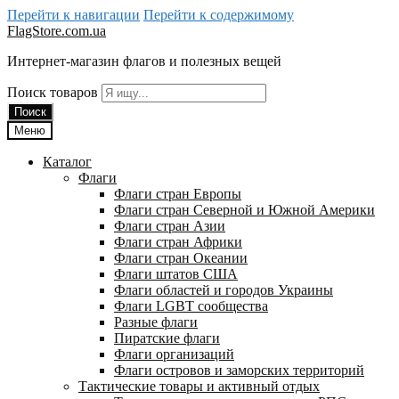
Перейти к навигации
Перейти к содержимому
FlagStore.com.ua
Интернет-магазин флагов и полезных вещей
Поиск товаров
Поиск
Меню
Каталог
Флаги
Флаги стран Европы
Флаги стран Северной и Южной Америки
Флаги стран Азии
Флаги стран Африки
Флаги стран Океании
Флаги штатов США
Флаги областей и городов Украины
Флаги LGBT сообщества
Разные флаги
Пиратские флаги
Флаги организаций
Флаги островов и заморских территорий
Тактические товары и активный отдых