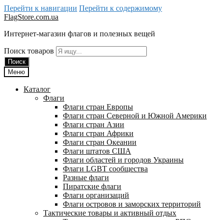
Перейти к навигации
Перейти к содержимому
FlagStore.com.ua
Интернет-магазин флагов и полезных вещей
Поиск товаров
Поиск
Меню
Каталог
Флаги
Флаги стран Европы
Флаги стран Северной и Южной Америки
Флаги стран Азии
Флаги стран Африки
Флаги стран Океании
Флаги штатов США
Флаги областей и городов Украины
Флаги LGBT сообщества
Разные флаги
Пиратские флаги
Флаги организаций
Флаги островов и заморских территорий
Тактические товары и активный отдых